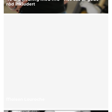
råd inkludert
Maison Louroche