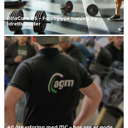
AlfaCare AS – Forebygge trening og
idrettsskader
40 års erfaring med MC – hos oss er gode