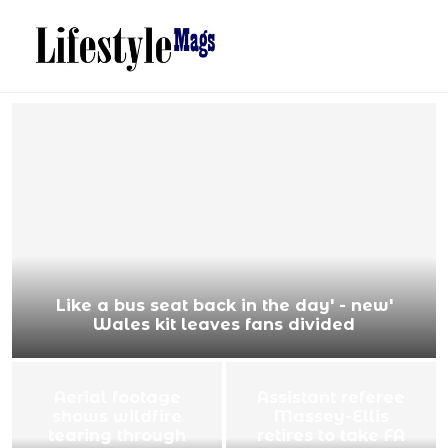
'Like a bus seat back in the day' - new
Wales kit leaves fans divided
Aerial footage
Assistant referee
shows wildfire
Massey-Ellis
tearing through
retires to take FA