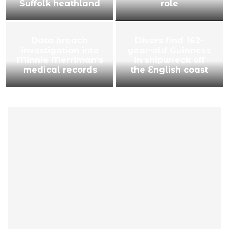
Suffolk heathland
role
Data breach
Divers find 162-
investigation into
year-old Guinness
Minnie Merriman's
in shipwreck off
medical records
the English coast