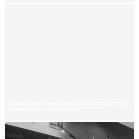
Dyreparken er en komplett destinasjon med
et bredt opplevelsestilbud