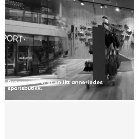
Braasport – Vi er en litt annerledes
sportsbutikk.