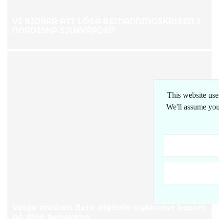
VI BIDRAR ATT LÖSA BEMANNINGSKRISEN I
NORDISKA SJUKVÅRDEN
This website use
We'll assume you'
Velge mellom flere digitale trykkerier basert
på dine behovene