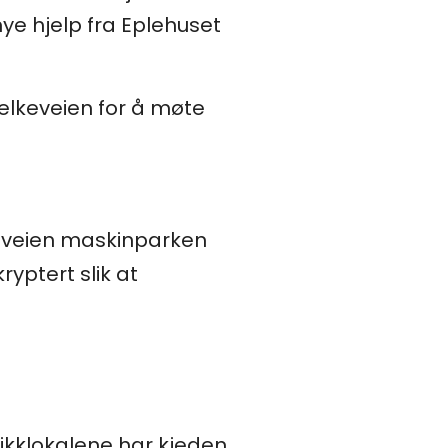
mye hjelp fra Eplehuset
Melkeveien for å møte
keveien maskinparken
ryptert slik at
utikklokalene har kjeden