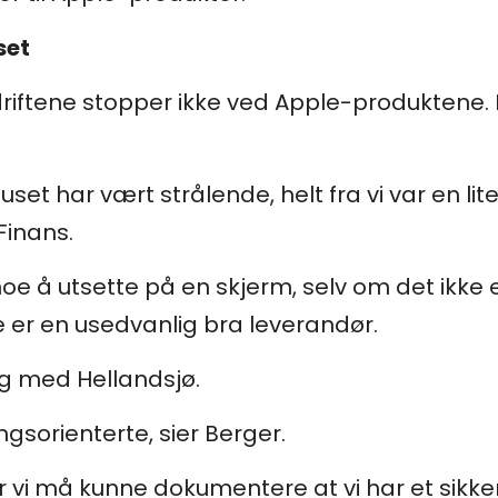
set
riftene stopper ikke ved Apple-produktene.
t har vært strålende, helt fra vi var en lit
Finans.
noe å utsette på en skjerm, selv om det ikke e
 er en usedvanlig bra leverandør.
ig med Hellandsjø.
ngsorienterte, sier Berger.
or vi må kunne dokumentere at vi har et sikke