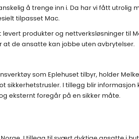
nskelig å trenge inn i. Da har vi fått utrolig 
ielt tilpasset Mac.
t levert produkter og nettverksløsninger til 
r at de ansatte kan jobbe uten avbrytelser.
nsverktøy som Eplehuset tilbyr, holder Mel
sikkerhetstrusler. I tillegg blir informasjon k
g eksternt foregår på en sikker måte.
 Norge. I tillegg til svært dyktige ansatte i b