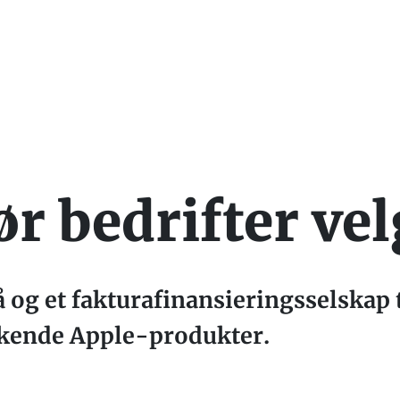
ør bedrifter ve
 og et fakturafinansieringsselskap ti
kkende Apple-produkter.