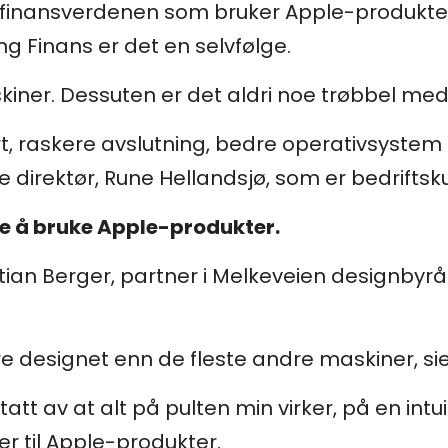
 i finansverdenen som bruker Apple-produkte
g Finans er det en selvfølge.
skiner. Dessuten er det aldri noe trøbbel m
, raskere avslutning, bedre operativsystem o
e direktør, Rune Hellandsjø, som er bedrifts
ere å bruke Apple-produkter.
Stian Berger, partner i Melkeveien designbyr
re designet enn de fleste andre maskiner, sie
ptatt av at alt på pulten min virker, på en int
er til Apple-produkter.