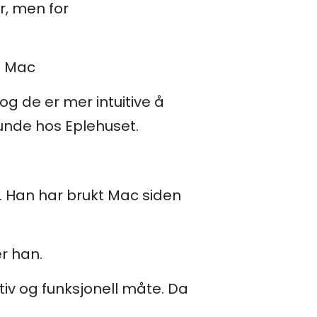
r, men for
ed Mac
g de er mer intuitive å
kunde hos Eplehuset.
å. Han har brukt Mac siden
r han.
uitiv og funksjonell måte. Da