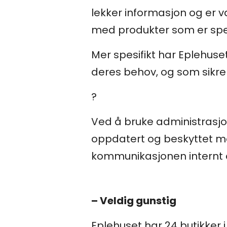
lekker informasjon og er va
med produkter som er spes
Mer spesifikt har Eplehuse
deres behov, og som sikre
?
Ved å bruke administrasjo
oppdatert og beskyttet mot 
kommunikasjonen internt o
– Veldig gunstig
Eplehuset har 24 butikker i